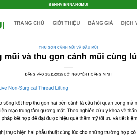
BENHVIENNANGMUI
TRANG CHỦ
GIỚI THIỆU
BẢNG GIÁ
DỊCH 
THU GỌN CÁNH MŨI VÀ ĐẦU MŨI
 mũi và thu gọn cánh mũi cùng l
ĐĂNG VÀO
28/11/2025
BỞI
NGUYỄN HOÀNG MINH
o sống kết hợp thu gọn hai bên cánh là câu hỏi quan trọng mà
 diện mạo trung tâm gương mặt. Theo nghiên cứu y khoa về th
háp kết hợp để đạt được hiệu quả thẩm mỹ tối ưu và tiết kiệm 
 thực hiện hai phẫu thuật cùng lúc cho những trường hợp có 