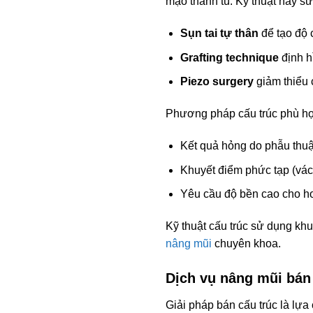
mạo thanh tú. Kỹ thuật này s
Sụn tai tự thân
để tạo độ 
Grafting technique
định h
Piezo surgery
giảm thiểu
Phương pháp cấu trúc phù h
Kết quả hỏng do phẫu thuậ
Khuyết điểm phức tạp (vách
Yêu cầu độ bền cao cho ho
Kỹ thuật cấu trúc sử dụng kh
nâng mũi
chuyên khoa.
Dịch vụ nâng mũi bán 
Giải pháp bán cấu trúc là lự