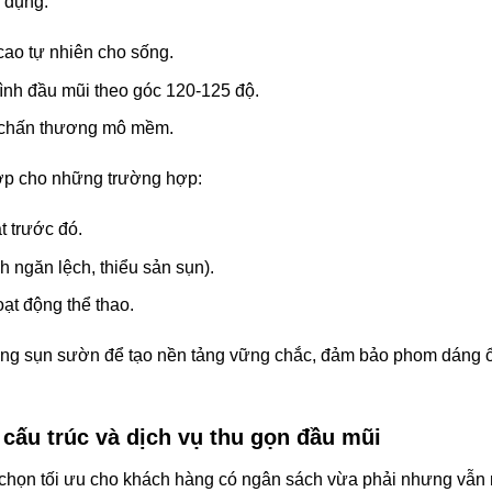
ử dụng:
cao tự nhiên cho sống.
ình đầu mũi theo góc 120-125 độ.
 chấn thương mô mềm.
ợp cho những trường hợp:
t trước đó.
 ngăn lệch, thiểu sản sụn).
ạt động thể thao.
ung sụn sườn để tạo nền tảng vững chắc, đảm bảo phom dáng ổn
cấu trúc và dịch vụ thu gọn đầu mũi
a chọn tối ưu cho khách hàng có ngân sách vừa phải nhưng vẫn