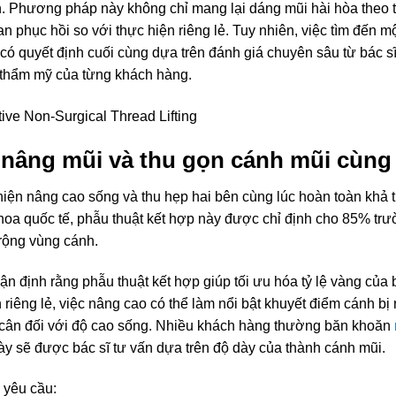
. Phương pháp này không chỉ mang lại dáng mũi hài hòa theo t
an phục hồi so với thực hiện riêng lẻ. Tuy nhiên, việc tìm đến m
ơi có quyết định cuối cùng dựa trên đánh giá chuyên sâu từ bác s
thẩm mỹ của từng khách hàng.
 nâng mũi và thu gọn cánh mũi cùng
hiện nâng cao sống và thu hẹp hai bên cùng lúc hoàn toàn khả 
 khoa quốc tế, phẫu thuật kết hợp này được chỉ định cho 85% t
 rộng vùng cánh.
ận định rằng phẫu thuật kết hợp giúp tối ưu hóa tỷ lệ vàng củ
 riêng lẻ, việc nâng cao có thể làm nổi bật khuyết điểm cánh bị 
ất cân đối với độ cao sống. Nhiều khách hàng thường băn khoăn
này sẽ được bác sĩ tư vấn dựa trên độ dày của thành cánh mũi.
 yêu cầu: