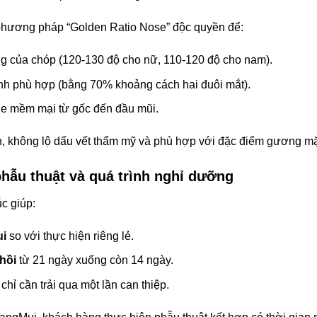
ương pháp “Golden Ratio Nose” độc quyền để:
ng của chóp (120-130 độ cho nữ, 110-120 độ cho nam).
nh phù hợp (bằng 70% khoảng cách hai đuôi mắt).
ne mềm mại từ gốc đến đầu mũi.
n, không lộ dấu vết thẩm mỹ và phù hợp với đặc điểm gương mặ
phẫu thuật và quá trình nghỉ dưỡng
úc giúp:
ui
so với thực hiện riêng lẻ.
hồi
từ 21 ngày xuống còn 14 ngày.
 chỉ cần trải qua một lần can thiệp.