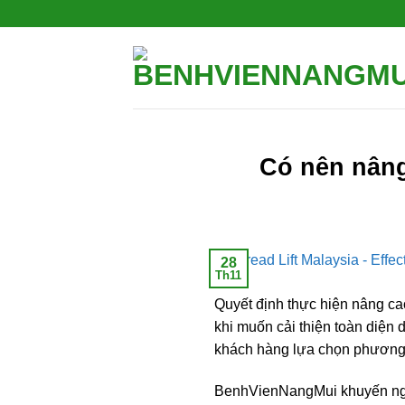
Bỏ
qua
nội
dung
Có nên nâng
28
Th11
Quyết định thực hiện nâng ca
khi muốn cải thiện toàn diện
khách hàng lựa chọn phương p
BenhVienNangMui khuyến nghị