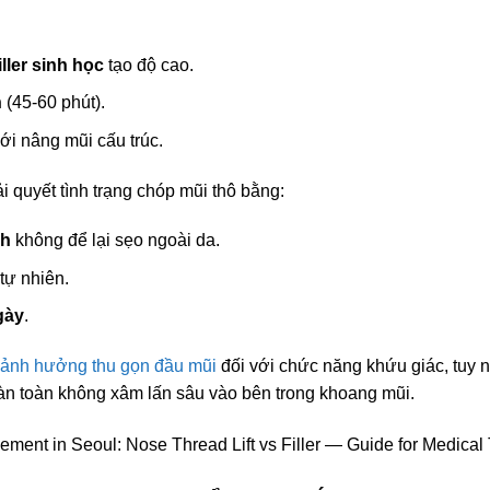
iller sinh học
tạo độ cao.
n
(45-60 phút).
ới nâng mũi cấu trúc.
i quyết tình trạng chóp mũi thô bằng:
ch
không để lại sẹo ngoài da.
tự nhiên.
gày
.
ảnh hưởng thu gọn đầu mũi
đối với chức năng khứu giác, tuy n
àn toàn không xâm lấn sâu vào bên trong khoang mũi.