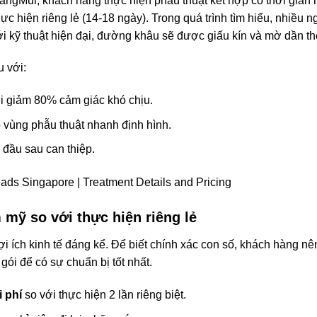
ngMui, khách hàng thực hiện phẫu thuật kết hợp có thời gian n
c hiện riêng lẻ (14-18 ngày). Trong quá trình tìm hiểu, nhiều n
 kỹ thuật hiện đại, đường khâu sẽ được giấu kín và mờ dần the
u với:
i giảm 80% cảm giác khó chịu.
vùng phẫu thuật nhanh định hình.
 đầu sau can thiệp.
 mỹ so với thực hiện riêng lẻ
lợi ích kinh tế đáng kể. Để biết chính xác con số, khách hàng 
gói để có sự chuẩn bị tốt nhất.
i phí
so với thực hiện 2 lần riêng biệt.