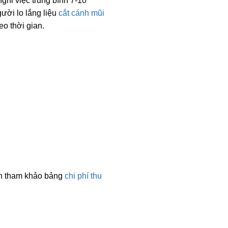
ghỉ việc trung bình 7-10
gười lo lắng liệu
cắt cánh mũi
o thời gian.
nên tham khảo bảng
chi phí thu