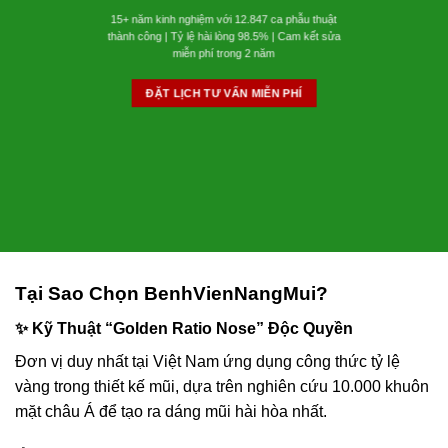
15+ năm kinh nghiệm với 12.847 ca phẫu thuật
thành công | Tỷ lệ hài lòng 98.5% | Cam kết sửa
miễn phí trong 2 năm
ĐẶT LỊCH TƯ VẤN MIỄN PHÍ
Tại Sao Chọn BenhVienNangMui?
✨ Kỹ Thuật “Golden Ratio Nose” Độc Quyền
Đơn vị duy nhất tại Việt Nam ứng dụng công thức tỷ lệ
vàng trong thiết kế mũi, dựa trên nghiên cứu 10.000 khuôn
mặt châu Á để tạo ra dáng mũi hài hòa nhất.