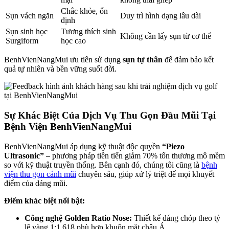
Chắc khỏe, ổn
Sụn vách ngăn
Duy trì hình dạng lâu dài
định
Sụn sinh học
Tương thích sinh
Không cần lấy sụn từ cơ thể
Surgiform
học cao
BenhVienNangMui ưu tiên sử dụng
sụn tự thân
để đảm bảo kết
quả tự nhiên và bền vững suốt đời.
Sự Khác Biệt Của Dịch Vụ Thu Gọn Đầu Mũi Tại
Bệnh Viện BenhVienNangMui
BenhVienNangMui áp dụng kỹ thuật độc quyền
“Piezo
Ultrasonic”
– phương pháp tiên tiến giảm 70% tổn thương mô mềm
so với kỹ thuật truyền thống. Bên cạnh đó, chúng tôi cũng là
bệnh
viện thu gọn cánh mũi
chuyên sâu, giúp xử lý triệt để mọi khuyết
điểm của dáng mũi.
Điểm khác biệt nổi bật:
Công nghệ Golden Ratio Nose:
Thiết kế dáng chóp theo tỷ
lệ vàng 1:1.618 phù hợp khuôn mặt châu Á