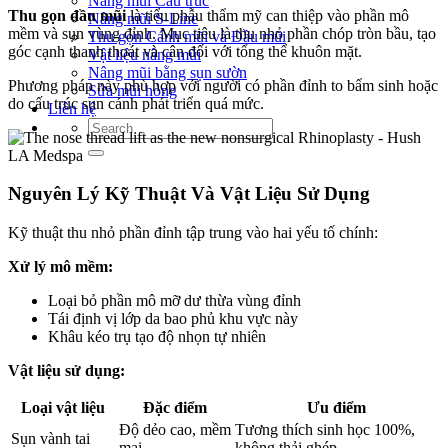
Nâng mũi Cấu trúc
Thu gọn đầu mũi
là tiểu phẫu thẩm mỹ can thiệp vào phần mô
Nâng mũi S-Line
mềm và sụn vùng đỉnh. Mục tiêu là thu nhỏ phần chóp tròn bầu, tạo
Thu gọn Cánh mũi và Đầu mũi
góc cạnh thanh thoát và cân đối với tổng thể khuôn mặt.
Vật liệu nâng mũi
Nâng mũi bằng sụn sườn
Phương pháp này phù hợp với người có phần đỉnh to bẩm sinh hoặc
Sửa mũi hỏng
do cấu trúc sụn cánh phát triển quá mức.
Liên hệ
Nguyên Lý Kỹ Thuật Và Vật Liệu Sử Dụng
Kỹ thuật thu nhỏ phần đỉnh tập trung vào hai yếu tố chính:
Xử lý mô mềm:
Loại bỏ phần mô mỡ dư thừa vùng đỉnh
Tái định vị lớp da bao phủ khu vực này
Khâu kéo trụ tạo độ nhọn tự nhiên
Vật liệu sử dụng:
Loại vật liệu
Đặc điểm
Ưu điểm
Độ dẻo cao, mềm
Tương thích sinh học 100%,
Sụn vành tai
mại
không thải ghép