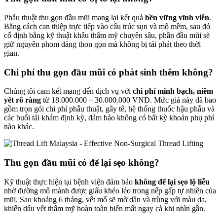
Phẫu thuật thu gọn đầu mũi mang lại kết quả
bền vững vĩnh viễn
.
Bằng cách can thiệp trực tiếp vào cấu trúc sụn và mô mềm, sau đó
cố định bằng kỹ thuật khâu thẩm mỹ chuyên sâu, phần đầu mũi sẽ
giữ nguyên phom dáng thon gọn mà không bị tái phát theo thời
gian.
Chi phí thu gọn đầu mũi có phát sinh thêm không?
Chúng tôi cam kết mang đến dịch vụ với
chi phí minh bạch, niêm
yết rõ ràng
từ 18.000.000 – 30.000.000 VNĐ. Mức giá này đã bao
gồm trọn gói chi phí phẫu thuật, gây tê, hệ thống thuốc hậu phẫu và
các buổi tái khám định kỳ, đảm bảo không có bất kỳ khoản phụ phí
nào khác.
Thu gọn đầu mũi có để lại sẹo không?
Kỹ thuật thực hiện tại bệnh viện đảm bảo
không để lại sẹo lộ liễu
nhờ đường mổ mảnh được giấu khéo léo trong nếp gấp tự nhiên của
mũi. Sau khoảng 6 tháng, vết mổ sẽ mờ dần và trùng với màu da,
khiến dấu vết thẩm mỹ hoàn toàn biến mất ngay cả khi nhìn gần.