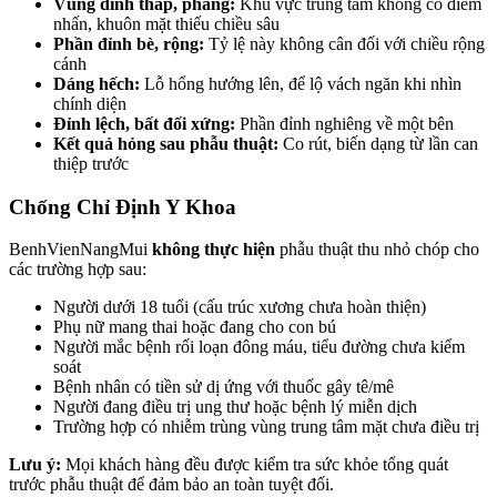
Vùng đỉnh thấp, phẳng:
Khu vực trung tâm không có điểm
nhấn, khuôn mặt thiếu chiều sâu
Phần đỉnh bè, rộng:
Tỷ lệ này không cân đối với chiều rộng
cánh
Dáng hếch:
Lỗ hổng hướng lên, để lộ vách ngăn khi nhìn
chính diện
Đỉnh lệch, bất đối xứng:
Phần đỉnh nghiêng về một bên
Kết quả hỏng sau phẫu thuật:
Co rút, biến dạng từ lần can
thiệp trước
Chống Chỉ Định Y Khoa
BenhVienNangMui
không thực hiện
phẫu thuật thu nhỏ chóp cho
các trường hợp sau:
Người dưới 18 tuổi (cấu trúc xương chưa hoàn thiện)
Phụ nữ mang thai hoặc đang cho con bú
Người mắc bệnh rối loạn đông máu, tiểu đường chưa kiểm
soát
Bệnh nhân có tiền sử dị ứng với thuốc gây tê/mê
Người đang điều trị ung thư hoặc bệnh lý miễn dịch
Trường hợp có nhiễm trùng vùng trung tâm mặt chưa điều trị
Lưu ý:
Mọi khách hàng đều được kiểm tra sức khỏe tổng quát
trước phẫu thuật để đảm bảo an toàn tuyệt đối.