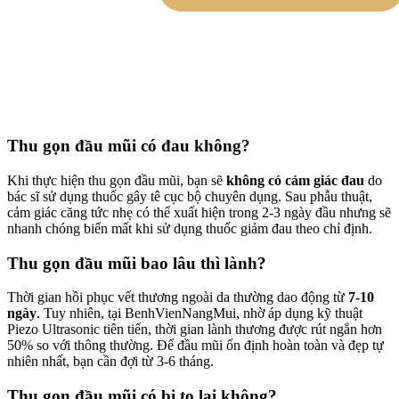
Thu gọn đầu mũi có đau không?
Khi thực hiện thu gọn đầu mũi, bạn sẽ
không có cảm giác đau
do
bác sĩ sử dụng thuốc gây tê cục bộ chuyên dụng. Sau phẫu thuật,
cảm giác căng tức nhẹ có thể xuất hiện trong 2-3 ngày đầu nhưng sẽ
nhanh chóng biến mất khi sử dụng thuốc giảm đau theo chỉ định.
Thu gọn đầu mũi bao lâu thì lành?
Thời gian hồi phục vết thương ngoài da thường dao động từ
7-10
ngày
. Tuy nhiên, tại BenhVienNangMui, nhờ áp dụng kỹ thuật
Piezo Ultrasonic tiên tiến, thời gian lành thương được rút ngắn hơn
50% so với thông thường. Để đầu mũi ổn định hoàn toàn và đẹp tự
nhiên nhất, bạn cần đợi từ 3-6 tháng.
Thu gọn đầu mũi có bị to lại không?