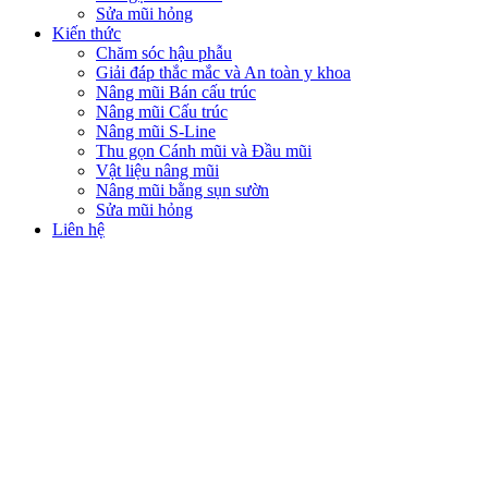
Sửa mũi hỏng
Kiến thức
Chăm sóc hậu phẫu
Giải đáp thắc mắc và An toàn y khoa
Nâng mũi Bán cấu trúc
Nâng mũi Cấu trúc
Nâng mũi S-Line
Thu gọn Cánh mũi và Đầu mũi
Vật liệu nâng mũi
Nâng mũi bằng sụn sườn
Sửa mũi hỏng
Liên hệ