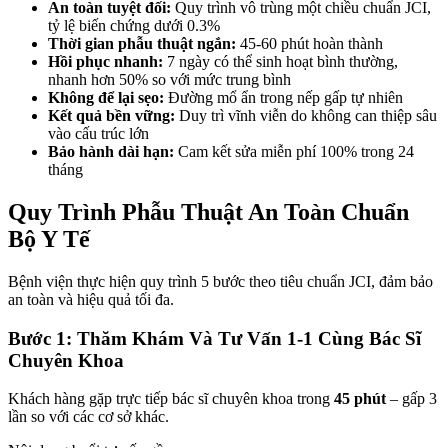
An toàn tuyệt đối:
Quy trình vô trùng một chiều chuẩn JCI,
tỷ lệ biến chứng dưới 0.3%
Thời gian phẫu thuật ngắn:
45-60 phút hoàn thành
Hồi phục nhanh:
7 ngày có thể sinh hoạt bình thường,
nhanh hơn 50% so với mức trung bình
Không để lại sẹo:
Đường mổ ẩn trong nếp gấp tự nhiên
Kết quả bền vững:
Duy trì vĩnh viễn do không can thiệp sâu
vào cấu trúc lớn
Bảo hành dài hạn:
Cam kết sửa miễn phí 100% trong 24
tháng
Quy Trình Phẫu Thuật An Toàn Chuẩn
Bộ Y Tế
Bệnh viện thực hiện quy trình 5 bước theo tiêu chuẩn JCI, đảm bảo
an toàn và hiệu quả tối đa.
Bước 1: Thăm Khám Và Tư Vấn 1-1 Cùng Bác Sĩ
Chuyên Khoa
Khách hàng gặp trực tiếp bác sĩ chuyên khoa trong
45 phút
– gấp 3
lần so với các cơ sở khác.