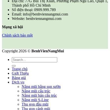
Địa chỉ: 77G Bùi Thị Xuân, Phường Phạm Ngũ Lão, Quận 1,
Thành phố Hồ Chí Minh
Số điện thoại: 0909.999.789
Email: info@benhviennangmui.com
Website: benhviennangmui.com
Mạng xã hội
Chính sách bảo mật
Copyright 2026 ©
BenhVienNangMui
Trang chủ
Giới Thiệu
Bảng giá
Dịch vụ
Nâng mũi bằng sụn sườn
Nâng mũi cấu trúc
Nâng mũi bán cấu trúc
Nâng mũi S-Line
Thu gọn đầu mũi
Thu gọn cánh mũi