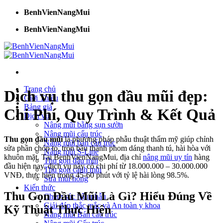
Bỏ
BenhVienNangMui
qua
BenhVienNangMui
nội
dung
Trang chủ
Dịch vụ thu gọn đầu mũi đẹp:
Giới Thiệu
Bảng giá
Chi Phí, Quy Trình & Kết Quả
Dịch vụ
Nâng mũi bằng sụn sườn
Nâng mũi cấu trúc
Thu gọn đầu mũi
là phương pháp phẫu thuật thẩm mỹ giúp chỉnh
Nâng mũi bán cấu trúc
sửa phần chóp to, tròn bầu thành phom dáng thanh tú, hài hòa với
Nâng mũi S-Line
khuôn mặt. Tại BenhVienNangMui, địa chỉ
nâng mũi uy tín
hàng
Thu gọn đầu mũi
đầu hiện nay, dịch vụ này có chi phí từ 18.000.000 – 30.000.000
Thu gọn cánh mũi
VNĐ, thực hiện trong 45-60 phút với tỷ lệ hài lòng 98.5%.
Sửa mũi hỏng
Kiến thức
Thu Gọn Đầu Mũi Là Gì? Hiểu Đúng Về
Chăm sóc hậu phẫu
Giải đáp thắc mắc và An toàn y khoa
Kỹ Thuật Thực Hiện
Nâng mũi Bán cấu trúc