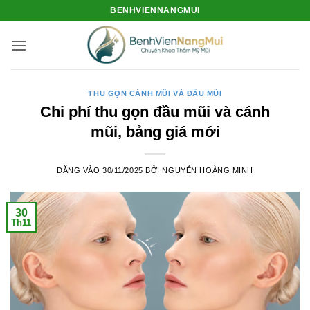
Bỏ
BENHVIENNANGMUI
qua
nội
dung
THU GỌN CÁNH MŨI VÀ ĐẦU MŨI
Chi phí thu gọn đầu mũi và cánh
mũi, bảng giá mới
ĐĂNG VÀO
30/11/2025
BỞI
NGUYỄN HOÀNG MINH
30
Th11