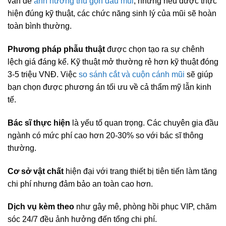
vấn đề
ảnh hưởng thu gọn đầu mũi
, nhưng nếu được thực
hiện đúng kỹ thuật, các chức năng sinh lý của mũi sẽ hoàn
toàn bình thường.
Phương pháp phẫu thuật
được chọn tạo ra sự chênh
lệch giá đáng kể. Kỹ thuật mở thường rẻ hơn kỹ thuật đóng
3-5 triệu VNĐ. Việc
so sánh cắt và cuộn cánh mũi
sẽ giúp
bạn chọn được phương án tối ưu về cả thẩm mỹ lẫn kinh
tế.
Bác sĩ thực hiện
là yếu tố quan trọng. Các chuyên gia đầu
ngành có mức phí cao hơn 20-30% so với bác sĩ thông
thường.
Cơ sở vật chất
hiện đại với trang thiết bị tiên tiến làm tăng
chi phí nhưng đảm bảo an toàn cao hơn.
Dịch vụ kèm theo
như gây mê, phòng hồi phục VIP, chăm
sóc 24/7 đều ảnh hưởng đến tổng chi phí.