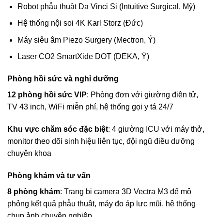
Robot phẫu thuật Da Vinci Si (Intuitive Surgical, Mỹ)
Hệ thống nội soi 4K Karl Storz (Đức)
Máy siêu âm Piezo Surgery (Mectron, Ý)
Laser CO2 SmartXide DOT (DEKA, Ý)
Phòng hồi sức và nghỉ dưỡng
12 phòng hồi sức VIP
: Phòng đơn với giường điện tử,
TV 43 inch, WiFi miễn phí, hệ thống gọi y tá 24/7
Khu vực chăm sóc đặc biệt
: 4 giường ICU với máy thở,
monitor theo dõi sinh hiệu liên tục, đội ngũ điều dưỡng
chuyên khoa
Phòng khám và tư vấn
8 phòng khám
: Trang bị camera 3D Vectra M3 để mô
phỏng kết quả phẫu thuật, máy đo áp lực mũi, hệ thống
chụp ảnh chuyên nghiệp