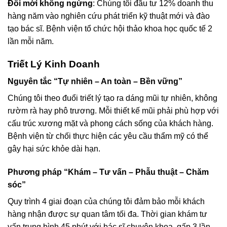
Đổi mới không ngừng
: Chúng tôi đầu tư 12% doanh thu
hàng năm vào nghiên cứu phát triển kỹ thuật mới và đào
tạo bác sĩ. Bệnh viện tổ chức hội thảo khoa học quốc tế 2
lần mỗi năm.
Triết Lý Kinh Doanh
Nguyên tắc “Tự nhiên – An toàn – Bền vững”
Chúng tôi theo đuổi triết lý tạo ra dáng mũi tự nhiên, không
rườm rà hay phô trương. Mỗi thiết kế mũi phải phù hợp với
cấu trúc xương mặt và phong cách sống của khách hàng.
Bệnh viện từ chối thực hiện các yêu cầu thẩm mỹ có thể
gây hại sức khỏe dài hạn.
Phương pháp “Khám – Tư vấn – Phẫu thuật – Chăm
sóc”
Quy trình 4 giai đoạn của chúng tôi đảm bảo mỗi khách
hàng nhận được sự quan tâm tối đa. Thời gian khám tư
vấn trung bình 45 phút với bác sĩ chuyên khoa, gấp 3 lần