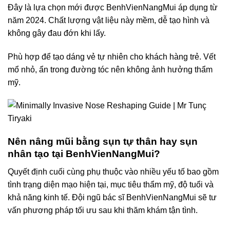
Đây là lựa chọn mới được BenhVienNangMui áp dụng từ
năm 2024. Chất lượng vật liệu này mềm, dễ tạo hình và
không gây đau đớn khi lấy.
Phù hợp để tạo dáng vẻ tự nhiên cho khách hàng trẻ. Vết
mổ nhỏ, ẩn trong đường tóc nên không ảnh hưởng thẩm
mỹ.
Nên nâng mũi bằng sụn tự thân hay sụn
nhân tạo tại BenhVienNangMui?
Quyết định cuối cùng phụ thuộc vào nhiều yếu tố bao gồm
tình trạng diện mạo hiện tại, mục tiêu thẩm mỹ, độ tuổi và
khả năng kinh tế. Đội ngũ bác sĩ BenhVienNangMui sẽ tư
vấn phương pháp tối ưu sau khi thăm khám tận tình.