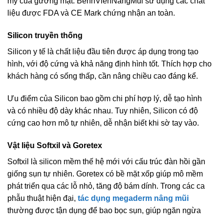
mỹ của gương mặt. BenhVienNangMui sử dụng các chất
liệu được FDA và CE Mark chứng nhận an toàn.
Silicon truyền thống
Silicon y tế là chất liệu đầu tiên được áp dụng trong tạo
hình, với độ cứng và khả năng định hình tốt. Thích hợp cho
khách hàng có sống thấp, cần nâng chiều cao đáng kể.
Ưu điểm của Silicon bao gồm chi phí hợp lý, dễ tạo hình
và có nhiều độ dày khác nhau. Tuy nhiên, Silicon có độ
cứng cao hơn mô tự nhiên, dễ nhận biết khi sờ tay vào.
Vật liệu Softxil và Goretex
Softxil là silicon mềm thế hệ mới với cấu trúc đàn hồi gần
giống sụn tự nhiên. Goretex có bề mặt xốp giúp mô mềm
phát triển qua các lỗ nhỏ, tăng độ bám dính. Trong các ca
phẫu thuật hiện đại,
tác dụng megaderm nâng mũi
thường được tận dụng để bao bọc sụn, giúp ngăn ngừa