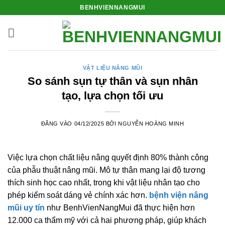
Bỏ
BENHVIENNANGMUI
qua
nội
dung
VẬT LIỆU NÂNG MŨI
So sánh sụn tự thân và sụn nhân
tạo, lựa chọn tối ưu
ĐĂNG VÀO
04/12/2025
BỞI
NGUYỄN HOÀNG MINH
Việc lựa chọn chất liệu nâng quyết định 80% thành công
của phẫu thuật nâng mũi. Mô tự thân mang lại độ tương
thích sinh học cao nhất, trong khi vật liệu nhân tạo cho
phép kiểm soát dáng vẻ chính xác hơn.
bệnh viện nâng
mũi uy tín
như BenhVienNangMui đã thực hiện hơn
12.000 ca thẩm mỹ với cả hai phương pháp, giúp khách