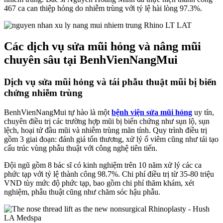
467 ca can thiệp hỏng do nhiễm trùng với tỷ lệ hài lòng 97.3%.
Các dịch vụ sửa mũi hỏng và nâng mũi
chuyên sâu tại BenhVienNangMui
Dịch vụ sửa mũi hỏng và tái phẫu thuật mũi bị biến
chứng nhiễm trùng
BenhVienNangMui tự hào là một
bệnh viện sửa mũi hỏng
uy tín,
chuyên điều trị các trường hợp mũi bị biến chứng như sụn lộ, sụn
lệch, hoại tử đầu mũi và nhiễm trùng mãn tính. Quy trình điều trị
gồm 3 giai đoạn: đánh giá tổn thương, xử lý ổ viêm cũng như tái tạo
cấu trúc vùng phẫu thuật với công nghệ tiên tiến.
Đội ngũ gồm 8 bác sĩ có kinh nghiệm trên 10 năm xử lý các ca
phức tạp với tỷ lệ thành công 98.7%. Chi phí điều trị từ 35-80 triệu
VND tùy mức độ phức tạp, bao gồm chi phí thăm khám, xét
nghiệm, phẫu thuật cũng như chăm sóc hậu phẫu.