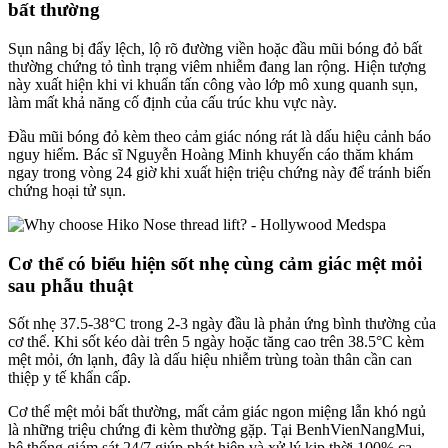
bất thường
Sụn nâng bị đẩy lệch, lộ rõ đường viền hoặc đầu mũi bóng đỏ bất
thường chứng tỏ tình trạng viêm nhiễm đang lan rộng. Hiện tượng
này xuất hiện khi vi khuẩn tấn công vào lớp mô xung quanh sụn,
làm mất khả năng cố định của cấu trúc khu vực này.
Đầu mũi bóng đỏ kèm theo cảm giác nóng rát là dấu hiệu cảnh báo
nguy hiểm. Bác sĩ Nguyễn Hoàng Minh khuyến cáo thăm khám
ngay trong vòng 24 giờ khi xuất hiện triệu chứng này để tránh biến
chứng hoại tử sụn.
Cơ thể có biểu hiện sốt nhẹ cùng cảm giác mệt mỏi
sau phẫu thuật
Sốt nhẹ 37.5-38°C trong 2-3 ngày đầu là phản ứng bình thường của
cơ thể. Khi sốt kéo dài trên 5 ngày hoặc tăng cao trên 38.5°C kèm
mệt mỏi, ớn lạnh, đây là dấu hiệu nhiễm trùng toàn thân cần can
thiệp y tế khẩn cấp.
Cơ thể mệt mỏi bất thường, mất cảm giác ngon miệng lẫn khó ngủ
là những triệu chứng đi kèm thường gặp. Tại BenhVienNangMui,
hệ thống giám sát 24/7 giúp phát hiện và xử lý kịp thời 100% ca