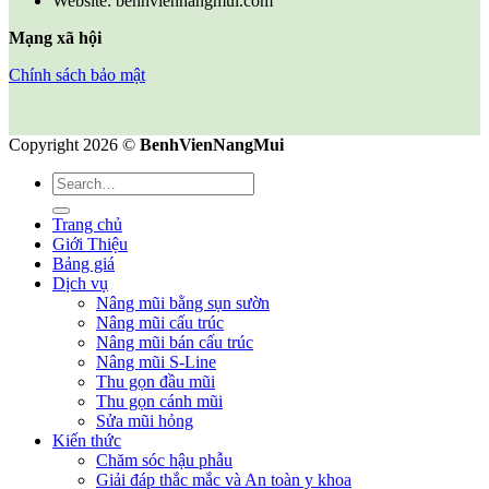
Website: benhviennangmui.com
Mạng xã hội
Chính sách bảo mật
Copyright 2026 ©
BenhVienNangMui
Trang chủ
Giới Thiệu
Bảng giá
Dịch vụ
Nâng mũi bằng sụn sườn
Nâng mũi cấu trúc
Nâng mũi bán cấu trúc
Nâng mũi S-Line
Thu gọn đầu mũi
Thu gọn cánh mũi
Sửa mũi hỏng
Kiến thức
Chăm sóc hậu phẫu
Giải đáp thắc mắc và An toàn y khoa