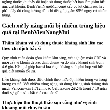
ngừng thuốc khi thấy đỡ hoặc sử dụng thuốc hết hạn làm giảm hiệu
quả diệt khuẩn. BenhVienNangMui cung cấp bộ kit chăm sóc hậu
phẫu đầy đủ cùng hướng dẫn chi tiết giúp giảm 95% nguy cơ nhiễm
trùng.
Cách xử lý nâng mũi bị nhiễm trùng hiệu
quả tại BenhVienNangMui
Thăm khám và sử dụng thuốc kháng sinh liều cao
theo chỉ định bác sĩ
Quy trình chẩn đoán gồm khám lâm sàng, xét nghiệm máu CRP và
nuôi cấy vi khuẩn để xác định chủng và độ nhạy kháng sinh trong
4-6 giờ. Kết quả giúp bác sĩ lựa chọn kháng sinh phù hợp với hiệu
quả diệt khuẩn tối ưu.
Liều kháng sinh được điều chỉnh theo mức độ nhiễm trùng và trọng
lượng cơ thể. Với nhiễm trùng nặng, sử dụng kháng sinh đường tĩnh
mạch Vancomycin 1g/12h hoặc Ceftriaxone 2g/24h trong 7-10 ngày
dưới sự giám sát chặt chẽ của bác sĩ.
Thực hiện thủ thuật tháo sụn cũng như vệ sinh
khoang mũi chuyên sâu