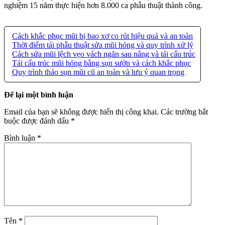
nghiệm 15 năm thực hiện hơn 8.000 ca phẫu thuật thành công.
Cách khắc phục mũi bị bao xơ co rút hiệu quả và an toàn
Thời điểm tái phẫu thuật sửa mũi hỏng và quy trình xử lý
Cách sửa mũi lệch vẹo vách ngăn sau nâng và tái cấu trúc
Tái cấu trúc mũi hỏng bằng sụn sườn và cách khắc phục
Quy trình tháo sụn mũi cũ an toàn và lưu ý quan trọng
Để lại một bình luận
Email của bạn sẽ không được hiển thị công khai.
Các trường bắt
buộc được đánh dấu
*
Bình luận
*
Tên
*