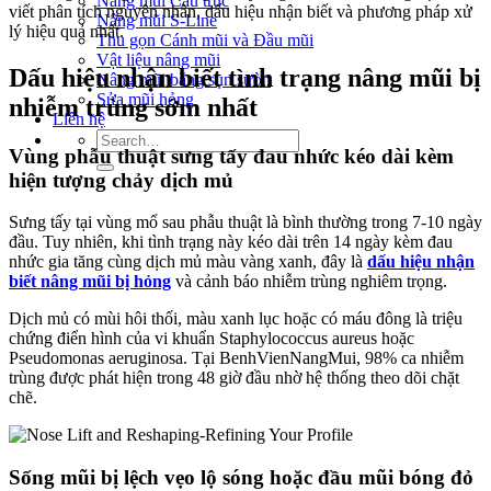
Nâng mũi Cấu trúc
viết phân tích nguyên nhân, dấu hiệu nhận biết và phương pháp xử
Nâng mũi S-Line
lý hiệu quả nhất.
Thu gọn Cánh mũi và Đầu mũi
Vật liệu nâng mũi
Dấu hiệu nhận biết tình trạng nâng mũi bị
Nâng mũi bằng sụn sườn
Sửa mũi hỏng
nhiễm trùng sớm nhất
Liên hệ
Vùng phẫu thuật sưng tấy đau nhức kéo dài kèm
hiện tượng chảy dịch mủ
Sưng tấy tại vùng mổ sau phẫu thuật là bình thường trong 7-10 ngày
đầu. Tuy nhiên, khi tình trạng này kéo dài trên 14 ngày kèm đau
nhức gia tăng cùng dịch mủ màu vàng xanh, đây là
dấu hiệu nhận
biết nâng mũi bị hỏng
và cảnh báo nhiễm trùng nghiêm trọng.
Dịch mủ có mùi hôi thối, màu xanh lục hoặc có máu đông là triệu
chứng điển hình của vi khuẩn Staphylococcus aureus hoặc
Pseudomonas aeruginosa. Tại BenhVienNangMui, 98% ca nhiễm
trùng được phát hiện trong 48 giờ đầu nhờ hệ thống theo dõi chặt
chẽ.
Sống mũi bị lệch vẹo lộ sóng hoặc đầu mũi bóng đỏ