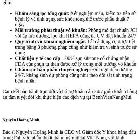
gồm:
Khám sàng lọc tổng quát
: Xét nghiệm máu, kiểm tra tiền sử
bệnh lý và tình trạng sức khỏe tổng thể trước phẫu thuật 7
ngày
Môi trường phẫu thuật vô khuẩn
: Phòng mổ đạt chuẩn JCI
với áp lực dương, lọc khí HEPA cùng tia UV diệt khuẩn 24/7
Quy trình vô khuẩn nghiêm ngặt
: Tất cả dụng cụ được tiệt
trùng bằng 3 phương pháp cũng như kiểm tra vi sinh trước sử
dụng
Chất liệu y tế cao cấp
: 100% sụn silicone có chứng nhận
FDA cùng sụn tự thân được xử lý trong môi trường vô khuẩn
Chăm sóc hậu phẫu chuyên nghiệp
: Đội ngũ điều dưỡng
24/7, kháng sinh dự phòng cũng như theo dõi sát tình trạng
bệnh nhân
Cam kết bảo hành trọn đời và hỗ trợ khẩn cấp 24/7 giúp khách hàng
an tâm tuyệt đối khi thực hiện các dịch vụ tại BenhVienNangMui.
Nguyễn Hoàng Minh
Bác sĩ Nguyễn Hoàng Minh là CEO và Giám đốc Y khoa hàng đầu
trong lĩnh vực phẫu thuật thẩm mỹ mũi tại Việt Nam, với kinh