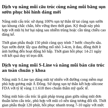
Dịch vụ nâng mũi cấu trúc cùng nâng mũi bằng sụn
sườn phục hồi hình dáng mới
Nâng mũi cấu trúc sử dụng 100% sụn tự thân từ tai cùng sụn sườn
tạo khung chắc chắn, bền vững theo thời gian. Kỹ thuật này phù
hợp với mũi bị hư hại nặng sau nhiễm trùng hoặc cần tăng chiều cao
đáng kể.
Thời gian phẫu thuật 150 phút cùng quy trình 7 bước chuyên sâu.
Sụn sườn được lấy qua đường mổ nhỏ 3-4cm, ít đau, đồng thời ít
ảnh hưởng đến hoạt động hô hấp. Thời gian hồi phục 14-21 ngày
với kết quả duy trì trọn đời.
Dịch vụ nâng mũi S-Line và nâng mũi bán cấu trúc
an toàn chuẩn y khoa
Nâng mũi S-Line tạo dáng mũi tự nhiên với đường cong mềm mại
phù hợp gương mặt Á Đông. Sử dụng sụn tự thân kết hợp silicone
FDA với tỷ lệ vàng 1:1.618 theo chuẩn thẩm mỹ quốc tế.
Nâng mũi bán cấu trúc là giải pháp trung gian giữa nâng mũi đơn
thuần kèm cấu trúc, phù hợp với mũi có nền tảng tương đối tốt. Thời
gian phẫu thuật 120 phút, hồi phục nhanh trong 7-10 ngày với mức