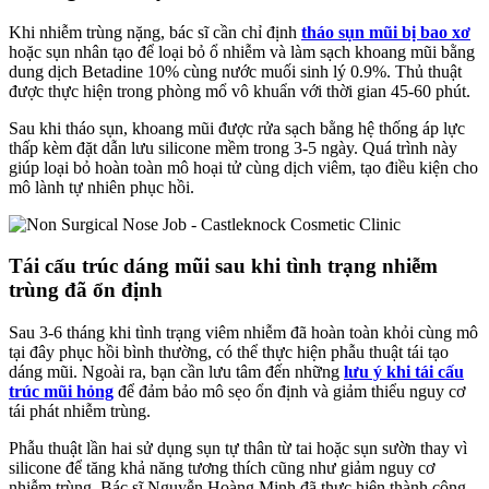
Khi nhiễm trùng nặng, bác sĩ cần chỉ định
tháo sụn mũi bị bao xơ
hoặc sụn nhân tạo để loại bỏ ổ nhiễm và làm sạch khoang mũi bằng
dung dịch Betadine 10% cùng nước muối sinh lý 0.9%. Thủ thuật
được thực hiện trong phòng mổ vô khuẩn với thời gian 45-60 phút.
Sau khi tháo sụn, khoang mũi được rửa sạch bằng hệ thống áp lực
thấp kèm đặt dẫn lưu silicone mềm trong 3-5 ngày. Quá trình này
giúp loại bỏ hoàn toàn mô hoại tử cùng dịch viêm, tạo điều kiện cho
mô lành tự nhiên phục hồi.
Tái cấu trúc dáng mũi sau khi tình trạng nhiễm
trùng đã ổn định
Sau 3-6 tháng khi tình trạng viêm nhiễm đã hoàn toàn khỏi cùng mô
tại đây phục hồi bình thường, có thể thực hiện phẫu thuật tái tạo
dáng mũi. Ngoài ra, bạn cần lưu tâm đến những
lưu ý khi tái cấu
trúc mũi hỏng
để đảm bảo mô sẹo ổn định và giảm thiểu nguy cơ
tái phát nhiễm trùng.
Phẫu thuật lần hai sử dụng sụn tự thân từ tai hoặc sụn sườn thay vì
silicone để tăng khả năng tương thích cũng như giảm nguy cơ
nhiễm trùng. Bác sĩ Nguyễn Hoàng Minh đã thực hiện thành công