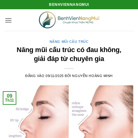
Bỏ
BENHVIENNANGMUI
qua
nội
dung
NÂNG MŨI CẤU TRÚC
Nâng mũi cấu trúc có đau không,
giải đáp từ chuyên gia
ĐĂNG VÀO
09/11/2025
BỞI
NGUYỄN HOÀNG MINH
09
Th11