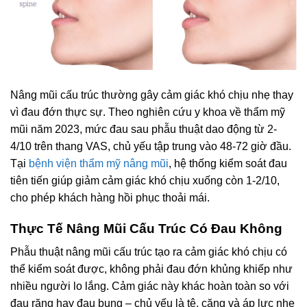
Nâng mũi cấu trúc thường gây cảm giác khó chịu nhẹ thay
vì đau đớn thực sự. Theo nghiên cứu y khoa về thẩm mỹ
mũi năm 2023, mức đau sau phẫu thuật dao động từ 2-
4/10 trên thang VAS, chủ yếu tập trung vào 48-72 giờ đầu.
Tại
bệnh viện thẩm mỹ nâng mũi
, hệ thống kiểm soát đau
tiên tiến giúp giảm cảm giác khó chịu xuống còn 1-2/10,
cho phép khách hàng hồi phục thoải mái.
Thực Tế Nâng Mũi Cấu Trúc Có Đau Không
Phẫu thuật nâng mũi cấu trúc tạo ra cảm giác khó chịu có
thể kiểm soát được, không phải đau đớn khủng khiếp như
nhiều người lo lắng. Cảm giác này khác hoàn toàn so với
đau răng hay đau bụng – chủ yếu là tê, căng và áp lực nhẹ