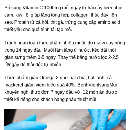
Bổ sung Vitamin C 1000mg mỗi ngày từ trái cây tươi như
cam, kiwi, ổi giúp tăng tổng hợp collagen, thúc đẩy liền
sẹo. Protein từ cá hồi, thịt gà, trứng cung cấp amino acid
thiết yếu cho quá trình tái tạo mô.
Tránh hoàn toàn thực phẩm nhiều muối, đồ gia vị cay nóng
trong 14 ngày đầu. Muối làm tăng ứ nước, kéo dài thời
gian sưng thêm 3-5 ngày. Thay thế bằng nước lọc 2-2.5
lít/ngày để thải độc tự nhiên.
Thực phẩm giàu Omega-3 như hạt chia, hạt lanh, cá
mackerel giảm viêm hiệu quả 40%. BenhVienNangMui
khuyến nghị thực đơn 7 ngày đầu với 12 món ăn được
thiết kế riêng cho khách hàng phẫu thuật mũi.