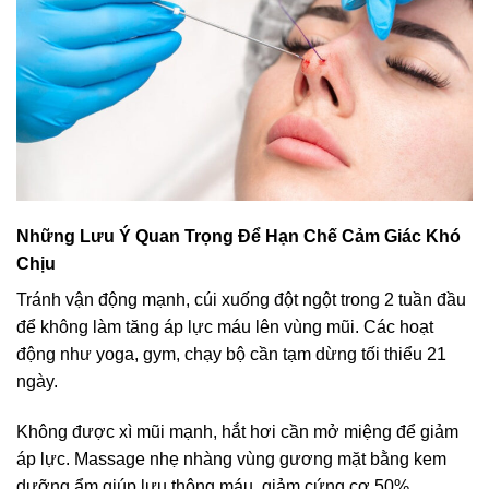
Những Lưu Ý Quan Trọng Để Hạn Chế Cảm Giác Khó
Chịu
Tránh vận động mạnh, cúi xuống đột ngột trong 2 tuần đầu
để không làm tăng áp lực máu lên vùng mũi. Các hoạt
động như yoga, gym, chạy bộ cần tạm dừng tối thiểu 21
ngày.
Không được xì mũi mạnh, hắt hơi cần mở miệng để giảm
áp lực. Massage nhẹ nhàng vùng gương mặt bằng kem
dưỡng ẩm giúp lưu thông máu, giảm cứng cơ 50%.