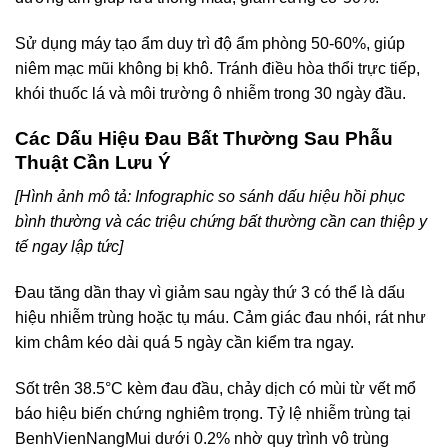
Sử dụng máy tạo ẩm duy trì độ ẩm phòng 50-60%, giúp
niêm mạc mũi không bị khô. Tránh điều hòa thổi trực tiếp,
khói thuốc lá và môi trường ô nhiễm trong 30 ngày đầu.
Các Dấu Hiệu Đau Bất Thường Sau Phẫu
Thuật Cần Lưu Ý
[Hình ảnh mô tả: Infographic so sánh dấu hiệu hồi phục
bình thường và các triệu chứng bất thường cần can thiệp y
tế ngay lập tức]
Đau tăng dần thay vì giảm sau ngày thứ 3 có thể là dấu
hiệu nhiễm trùng hoặc tụ máu. Cảm giác đau nhói, rát như
kim châm kéo dài quá 5 ngày cần kiểm tra ngay.
Sốt trên 38.5°C kèm đau đầu, chảy dịch có mùi từ vết mổ
báo hiệu biến chứng nghiêm trọng. Tỷ lệ nhiễm trùng tại
BenhVienNangMui dưới 0.2% nhờ quy trình vô trùng