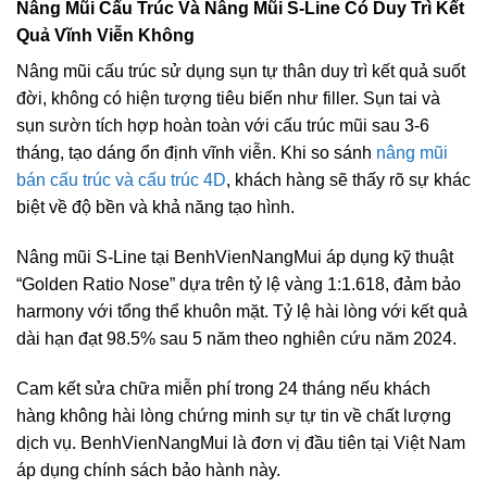
Nâng Mũi Cấu Trúc Và Nâng Mũi S-Line Có Duy Trì Kết
Quả Vĩnh Viễn Không
Nâng mũi cấu trúc sử dụng sụn tự thân duy trì kết quả suốt
đời, không có hiện tượng tiêu biến như filler. Sụn tai và
sụn sườn tích hợp hoàn toàn với cấu trúc mũi sau 3-6
tháng, tạo dáng ổn định vĩnh viễn. Khi so sánh
nâng mũi
bán cấu trúc và cấu trúc 4D
, khách hàng sẽ thấy rõ sự khác
biệt về độ bền và khả năng tạo hình.
Nâng mũi S-Line tại BenhVienNangMui áp dụng kỹ thuật
“Golden Ratio Nose” dựa trên tỷ lệ vàng 1:1.618, đảm bảo
harmony với tổng thể khuôn mặt. Tỷ lệ hài lòng với kết quả
dài hạn đạt 98.5% sau 5 năm theo nghiên cứu năm 2024.
Cam kết sửa chữa miễn phí trong 24 tháng nếu khách
hàng không hài lòng chứng minh sự tự tin về chất lượng
dịch vụ. BenhVienNangMui là đơn vị đầu tiên tại Việt Nam
áp dụng chính sách bảo hành này.