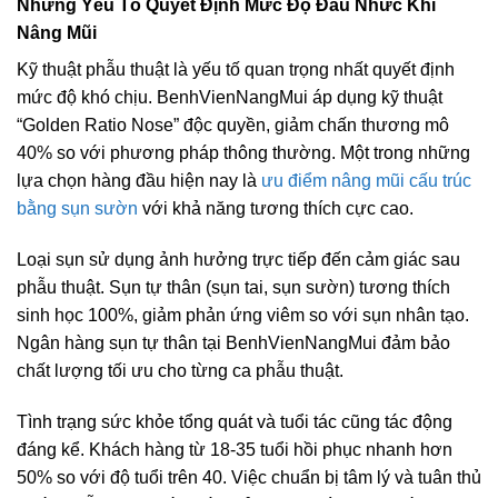
Những Yếu Tố Quyết Định Mức Độ Đau Nhức Khi
Nâng Mũi
Kỹ thuật phẫu thuật là yếu tố quan trọng nhất quyết định
mức độ khó chịu. BenhVienNangMui áp dụng kỹ thuật
“Golden Ratio Nose” độc quyền, giảm chấn thương mô
40% so với phương pháp thông thường. Một trong những
lựa chọn hàng đầu hiện nay là
ưu điểm nâng mũi cấu trúc
bằng sụn sườn
với khả năng tương thích cực cao.
Loại sụn sử dụng ảnh hưởng trực tiếp đến cảm giác sau
phẫu thuật. Sụn tự thân (sụn tai, sụn sườn) tương thích
sinh học 100%, giảm phản ứng viêm so với sụn nhân tạo.
Ngân hàng sụn tự thân tại BenhVienNangMui đảm bảo
chất lượng tối ưu cho từng ca phẫu thuật.
Tình trạng sức khỏe tổng quát và tuổi tác cũng tác động
đáng kể. Khách hàng từ 18-35 tuổi hồi phục nhanh hơn
50% so với độ tuổi trên 40. Việc chuẩn bị tâm lý và tuân thủ